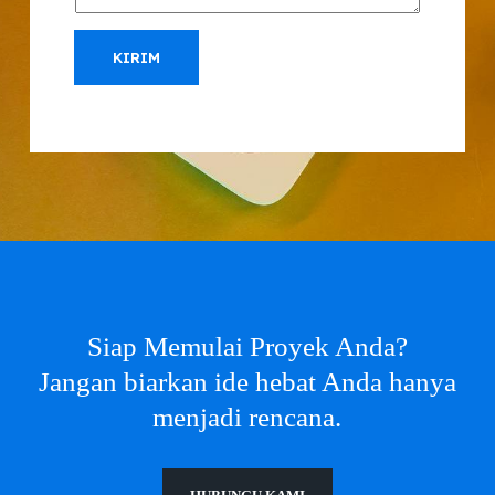
KIRIM
Siap Memulai Proyek Anda?
Jangan biarkan ide hebat Anda hanya
menjadi rencana.